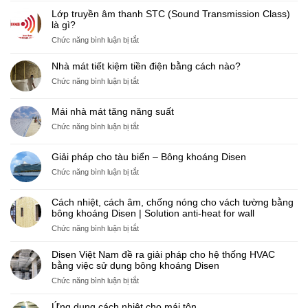
pháp
Lớp truyền âm thanh STC (Sound Transmission Class)
bảo
là gì?
ôn
ở
Chức năng bình luận bị tắt
giúp
Lớp
tiết
truyền
Nhà mát tiết kiệm tiền điện bằng cách nào?
kiệm
âm
nhiên
ở
Chức năng bình luận bị tắt
thanh
liệu
Nhà
STC
cho
mát
(Sound
Mái nhà mát tăng năng suất
lò
tiết
Transmission
ở
Chức năng bình luận bị tắt
hơi
kiệm
Class)
Mái
công
tiền
là
nhà
nghiệp
điện
Giải pháp cho tàu biển – Bông khoáng Disen
gì?
mát
bằng
ở
Chức năng bình luận bị tắt
tăng
cách
Giải
năng
nào?
pháp
suất
Cách nhiệt, cách âm, chống nóng cho vách tường bằng
cho
bông khoáng Disen | Solution anti-heat for wall
tàu
ở
Chức năng bình luận bị tắt
biển
Cách
–
nhiệt,
Disen Việt Nam đề ra giải pháp cho hệ thống HVAC
Bông
cách
bằng việc sử dụng bông khoáng Disen
khoáng
âm,
Disen
ở
Chức năng bình luận bị tắt
chống
Disen
nóng
Việt
Ứng dụng cách nhiệt cho mái tôn