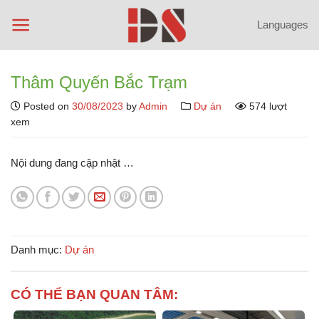
Chuyển
Languages
đến
nội
dung
Thâm Quyến Bắc Trạm
Posted on
30/08/2023
by
Admin
Dự án
574 lượt
xem
Nội dung đang cập nhật …
Danh mục:
Dự án
CÓ THỂ BẠN QUAN TÂM: