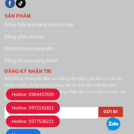
SẢN PHẨM
Bông thủy tinh dạng cuộn có bạc
Bông gốm ceramic
Bông khoáng dạng tấm
Bông khoáng dạng thanh
ĐĂNG KÝ NHẬN TIN
Mỗi tháng chúng tôi đều có những đợt giảm giá dịch vụ và sản
phẩm nhằm chi ân khách hàng. Để có thể cập nhật kịp thời
những đợt giảm giá này, vui lòng nhập địa chỉ email của bạn vào
Hotline: 0984457659
ô dưới đây.
Hotline: 0972181821
Hotline: 0377536221