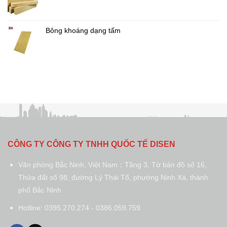
Bông khoáng dạng tấm
CÔNG TY CÔNG TY TNHH QUỐC TẾ DISEN
Văn phòng Bắc Ninh, Việt Nam：Tầng 3, Tờ bản đồ số 16,
Thửa đất số 98, đường Lý Thái Tổ, phường Ninh Xá, thành
phố Bắc Ninh
Hotline: 0395.270.274 - 0386.059.759