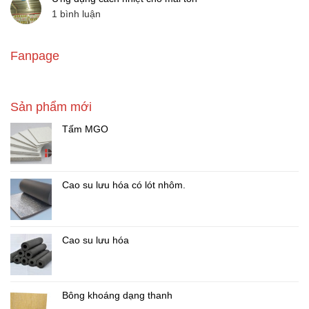
cho
Nam
ở
1 bình luận
vách
đề
Ứng
tường
ra
dụng
bằng
giải
cách
bông
Fanpage
pháp
nhiệt
khoáng
cho
cho
Disen
hệ
mái
|
tôn
thống
Solution
HVAC
Sản phẩm mới
anti-
bằng
heat
việc
Tấm MGO
for
sử
wall
dụng
bông
khoáng
Disen
Cao su lưu hóa có lót nhôm.
Cao su lưu hóa
Bông khoáng dạng thanh