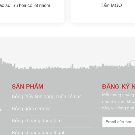
ao su lưu hóa có lót nhôm.
Tấm MGO
SẢN PHẨM
ĐĂNG KÝ N
Mỗi tháng chúng 
Bông thủy tinh dạng cuộn có bạc
nhằm chi ân khác
này, vui lòng nhậ
Bông gốm ceramic
số
Bông khoáng dạng tấm
Bông khoáng dạng thanh