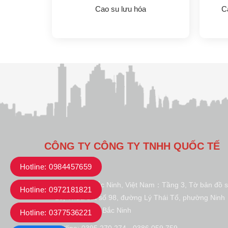
Cao su lưu hóa
C
CÔNG TY CÔNG TY TNHH QUỐC TẾ
DISEN
Hotline: 0984457659
Văn phòng Bắc Ninh, Việt Nam：Tầng 3, Tờ bản đồ 
Hotline: 0972181821
16, Thửa đất số 98, đường Lý Thái Tổ, phường Ninh
Xá, thành phố Bắc Ninh
Hotline: 0377536221
Hotline: 0395.270.274 - 0386.059.759