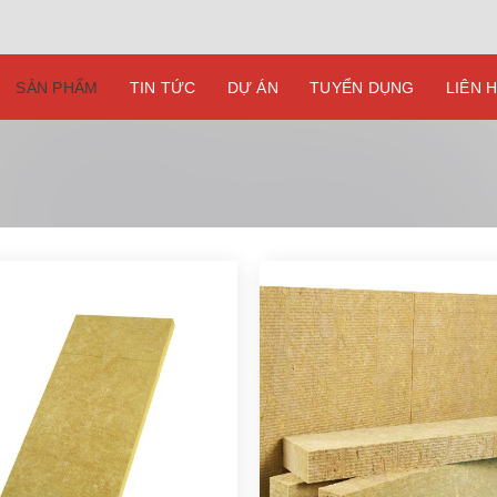
SẢN PHẨM
TIN TỨC
DỰ ÁN
TUYỂN DỤNG
LIÊN 