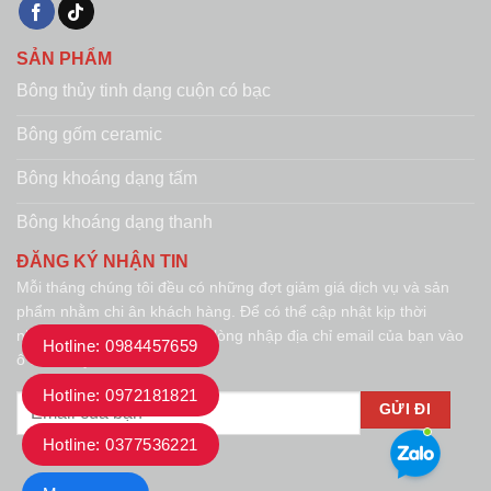
SẢN PHẨM
Bông thủy tinh dạng cuộn có bạc
Bông gốm ceramic
Bông khoáng dạng tấm
Bông khoáng dạng thanh
ĐĂNG KÝ NHẬN TIN
Mỗi tháng chúng tôi đều có những đợt giảm giá dịch vụ và sản
phẩm nhằm chi ân khách hàng. Để có thể cập nhật kịp thời
những đợt giảm giá này, vui lòng nhập địa chỉ email của bạn vào
Hotline: 0984457659
ô dưới đây.
Hotline: 0972181821
Hotline: 0377536221