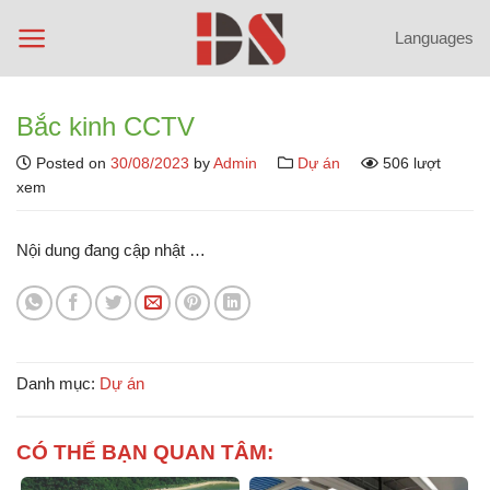
Chuyển
Languages
đến
nội
dung
Bắc kinh CCTV
Posted on
30/08/2023
by
Admin
Dự án
506 lượt
xem
Nội dung đang cập nhật …
Danh mục:
Dự án
CÓ THỂ BẠN QUAN TÂM: