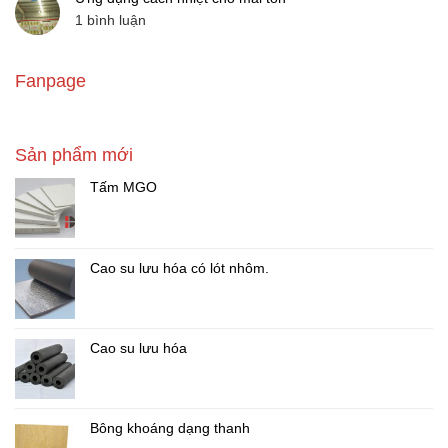
cho
Nam
ở
1 bình luận
vách
đề
Ứng
tường
ra
dụng
bằng
giải
cách
bông
Fanpage
pháp
nhiệt
khoáng
cho
cho
Disen
hệ
mái
|
tôn
thống
Solution
HVAC
Sản phẩm mới
anti-
bằng
heat
việc
Tấm MGO
for
sử
wall
dụng
bông
khoáng
Disen
Cao su lưu hóa có lót nhôm.
Cao su lưu hóa
Bông khoáng dạng thanh