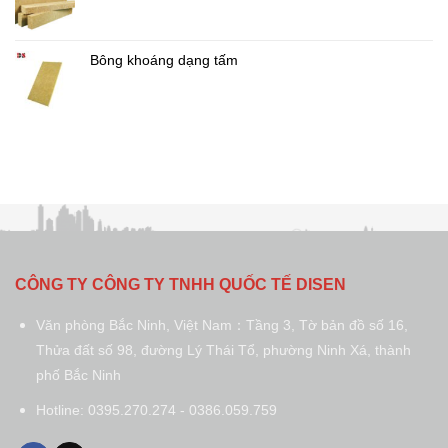
Bông khoáng dạng tấm
CÔNG TY CÔNG TY TNHH QUỐC TẾ DISEN
Văn phòng Bắc Ninh, Việt Nam：Tầng 3, Tờ bản đồ số 16,
Thửa đất số 98, đường Lý Thái Tổ, phường Ninh Xá, thành
phố Bắc Ninh
Hotline: 0395.270.274 - 0386.059.759