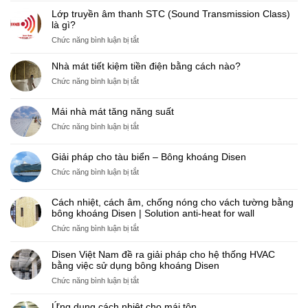
pháp
Lớp truyền âm thanh STC (Sound Transmission Class)
bảo
là gì?
ôn
ở
Chức năng bình luận bị tắt
giúp
Lớp
tiết
truyền
Nhà mát tiết kiệm tiền điện bằng cách nào?
kiệm
âm
nhiên
ở
Chức năng bình luận bị tắt
thanh
liệu
Nhà
STC
cho
mát
(Sound
Mái nhà mát tăng năng suất
lò
tiết
Transmission
ở
Chức năng bình luận bị tắt
hơi
kiệm
Class)
Mái
công
tiền
là
nhà
nghiệp
điện
Giải pháp cho tàu biển – Bông khoáng Disen
gì?
mát
bằng
ở
Chức năng bình luận bị tắt
tăng
cách
Giải
năng
nào?
pháp
suất
Cách nhiệt, cách âm, chống nóng cho vách tường bằng
cho
bông khoáng Disen | Solution anti-heat for wall
tàu
ở
Chức năng bình luận bị tắt
biển
Cách
–
nhiệt,
Disen Việt Nam đề ra giải pháp cho hệ thống HVAC
Bông
cách
bằng việc sử dụng bông khoáng Disen
khoáng
âm,
Disen
ở
Chức năng bình luận bị tắt
chống
Disen
nóng
Việt
Ứng dụng cách nhiệt cho mái tôn